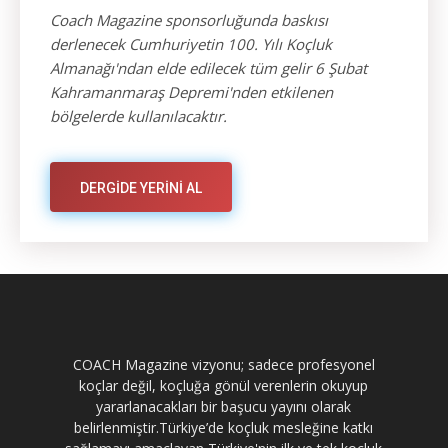
Coach Magazine sponsorluğunda baskısı
derlenecek Cumhuriyetin 100. Yılı Koçluk
Almanağı'ndan elde edilecek tüm gelir 6 Şubat
Kahramanmaraş Depremi'nden etkilenen
bölgelerde kullanılacaktır.
DERGİDE YERİNİ AL
COACH Magazine vizyonu; sadece profesyonel
koçlar değil, koçluğa gönül verenlerin okuyup
yararlanacakları bir başucu yayını olarak
belirlenmiştir.Türkiye’de koçluk mesleğine katkı