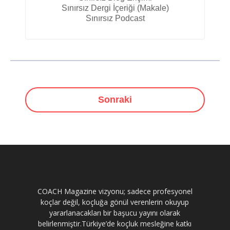
Sınırsız Dergi İçeriği (Makale)
Sınırsız Podcast
Sonraki
COACH Magazine vizyonu; sadece profesyonel
koçlar değil, koçluğa gönül verenlerin okuyup
yararlanacakları bir başucu yayını olarak
belirlenmiştir.Türkiye’de koçluk mesleğine katkı