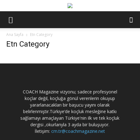
Ana Sayfa
Etn Category
Etn Category
COACH Magazine vizyonu; sadece profesyonel
koçlar değil, koçluğa gönül verenlerin okuyup
yararlanacakları bir başucu yayını olarak
belirlenmiştir.Türkiye’de koçluk mesleğine katkı
sağlamayı amaçlayan Türkiye'nin ilk ve tek koçluk
dergisi ,okurlarıyla 3 ayda bir buluşuyor.
İletişim:
cm.tr@coachmagazine.net