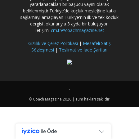
yararlanacakları bir başucu yayını olarak
belirlenmiştir.Türkiye’de koçluk mesleğine katkı
sağlamayı amaçlayan Türkiye'nin ilk ve tek koçluk
dergisi ,okurlarıyla 3 ayda bir buluşuyor.
İletişim:
cm.tr@coachmagazine.net
Gizlilik ve Çerez Politikası
|
Mesafeli Satış
Sözleşmesi
|
Teslimat ve İade Şartları
.
© Coach Magazine 2026 | Tüm hakları saklıdır.