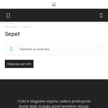
Ana Sayfa
Sepet
Sepet
Sepetiniz şu anda boş.
Mağazaya geri dön
COACH Magazine vizyonu; sadece profesyonel
koçlar değil, koçluğa gönül verenlerin okuyup