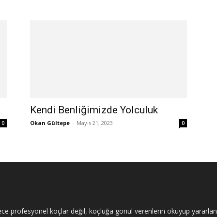
Kendi Benliğimizde Yolculuk
Okan Gültepe
-
Mayıs 21, 2023
0
0
 profesyonel koçlar değil, koçluğa gönül verenlerin okuyup yararlanac