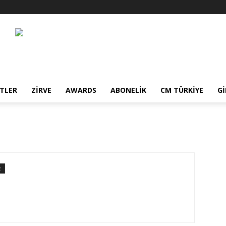
TLER
ZIRVE
AWARDS
ABONELIK
CM TÜRKIYE
GI
R