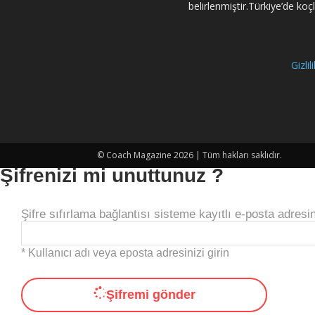
belirlenmiştir.Türkiye’de ko
Gizli
© Coach Magazine 2026 | Tüm hakları saklıdır.
Şifrenizi mi unuttunuz ?
Şifre sıfırlama bağlantısı sisteme kayıtlı e-posta adresin
* Kullanıcı adı veya eposta adresinizi girin
Şifremi gönder