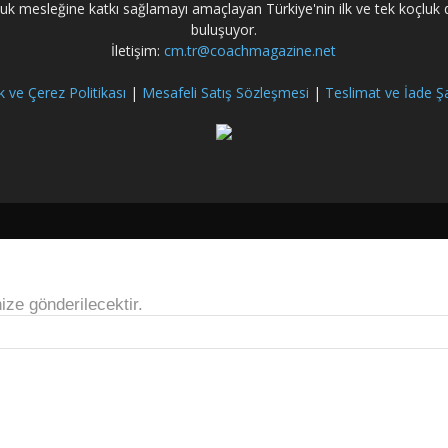
çluk mesleğine katkı sağlamayı amaçlayan Türkiye'nin ilk ve tek koçluk de
buluşuyor.
İletişim:
cm.tr@coachmagazine.net
lik ve Çerez Politikası
|
Mesafeli Satış Sözleşmesi
|
Teslimat ve İade Şa
ize gönderilecektir.